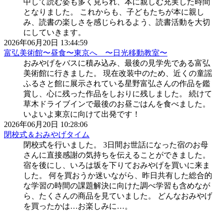
中して読む姿も多く見られ、本に親しむ充実した時間
となりました。 これからも、子どもたちが本に親し
み、読書の楽しさを感じられるよう、読書活動を大切
にしていきます。
2026年06月20日 13:44:59
富弘美術館〜昼食〜東京へ 〜日光移動教室〜
おみやげをバスに積み込み、最後の見学先である富弘
美術館に行きました。 現在改装中のため、近くの童謡
ふるさと館に展示されている星野富弘さんの作品を鑑
賞し、心に残った作品をしおりに残しました。 続けて
草木ドライブインで最後のお昼ごはんを食べました。
いよいよ東京に向けて出発です！
2026年06月20日 10:28:06
閉校式＆おみやげタイム
閉校式を行いました。 3日間お世話になった宿のお母
さんに直接感謝の気持ちを伝えることができました。
宿を後にし、いろは坂を下りておみやげを買いに来ま
した。 何を買おうか迷いながら、昨日共有した総合的
な学習の時間の課題解決に向けた調べ学習も含めなが
ら、たくさんの商品を見ていました。 どんなおみやげ
を買ったかは…お楽しみに…。