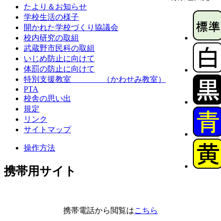
たより＆お知らせ
学校生活の様子
開かれた学校づくり協議会
校内研究の取組
武蔵野市民科の取組
いじめ防止に向けて
体罰の防止に向けて
特別支援教室 （かわせみ教室）
PTA
校舎の思い出
規定
リンク
サイトマップ
操作方法
携帯用サイト
携帯電話から閲覧は
こちら