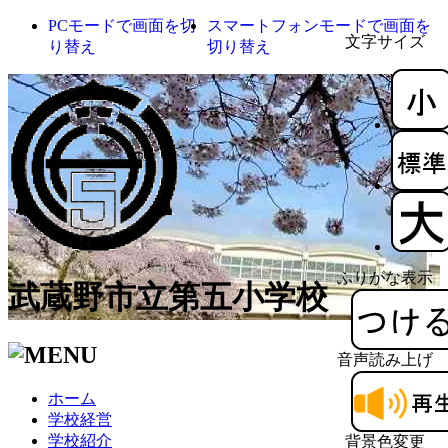
PCモードで画面を切
スマートフォンモードで画面を
文字サイズ
り替え
切り替え
ふりがな表示
武蔵野市立第五小学校
音声読み上げ
ホーム
学校経営
学校紹介
背景色変更