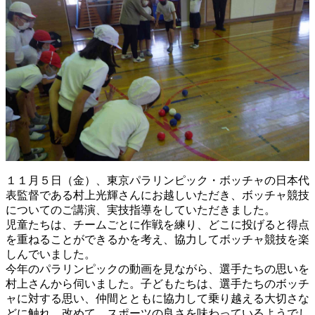
１１月５日（金）、東京パラリンピック・ボッチャの日本代
表監督である村上光輝さんにお越しいただき、ボッチャ競技
についてのご講演、実技指導をしていただきました。
児童たちは、チームごとに作戦を練り、どこに投げると得点
を重ねることができるかを考え、協力してボッチャ競技を楽
しんでいました。
今年のパラリンピックの動画を見ながら、選手たちの思いを
村上さんから伺いました。子どもたちは、選手たちのボッチ
ャに対する思い、仲間とともに協力して乗り越える大切さな
どに触れ、改めて、スポーツの良さを味わっているようでし