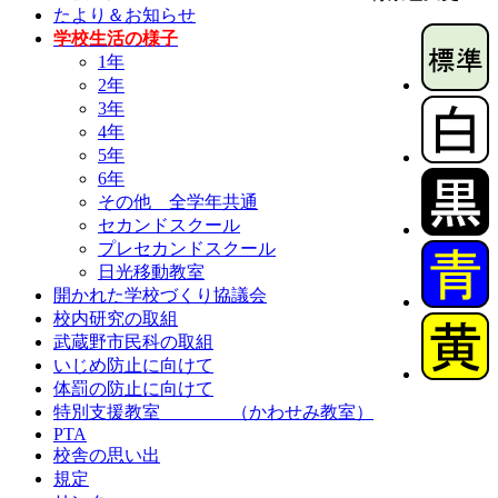
たより＆お知らせ
学校生活の様子
1年
2年
3年
4年
5年
6年
その他 全学年共通
セカンドスクール
プレセカンドスクール
日光移動教室
開かれた学校づくり協議会
校内研究の取組
武蔵野市民科の取組
いじめ防止に向けて
体罰の防止に向けて
特別支援教室 （かわせみ教室）
PTA
校舎の思い出
規定