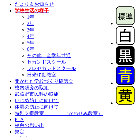
たより＆お知らせ
学校生活の様子
1年
2年
3年
4年
5年
6年
その他 全学年共通
セカンドスクール
プレセカンドスクール
日光移動教室
開かれた学校づくり協議会
校内研究の取組
武蔵野市民科の取組
いじめ防止に向けて
体罰の防止に向けて
特別支援教室 （かわせみ教室）
PTA
校舎の思い出
規定