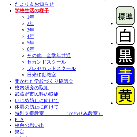
たより＆お知らせ
学校生活の様子
1年
2年
3年
4年
5年
6年
その他 全学年共通
セカンドスクール
プレセカンドスクール
日光移動教室
開かれた学校づくり協議会
校内研究の取組
武蔵野市民科の取組
いじめ防止に向けて
体罰の防止に向けて
特別支援教室 （かわせみ教室）
PTA
校舎の思い出
規定