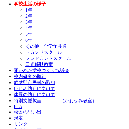
学校生活の様子
1年
2年
3年
4年
5年
6年
その他 全学年共通
セカンドスクール
プレセカンドスクール
日光移動教室
開かれた学校づくり協議会
校内研究の取組
武蔵野市民科の取組
いじめ防止に向けて
体罰の防止に向けて
特別支援教室 （かわせみ教室）
PTA
校舎の思い出
規定
リンク